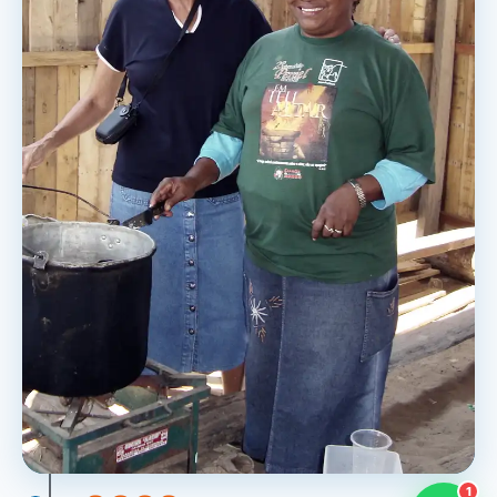
SEMADI
Normalmente responde em minutos
22:48
Como faço para doar?
Quero ser missionário
Como ser um promotor?
Outro assunto
1