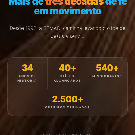
Mais de
três décadas
de fé
em movimento
Desde 1992, a SEMADI caminha levando o o ide de
Jesus a sério...
34
40+
540+
ANOS DE
PAÍSES
MISSIONÁRIOS
HISTÓRIA
ALCANÇADOS
2.500+
OBREIROS TREINADOS