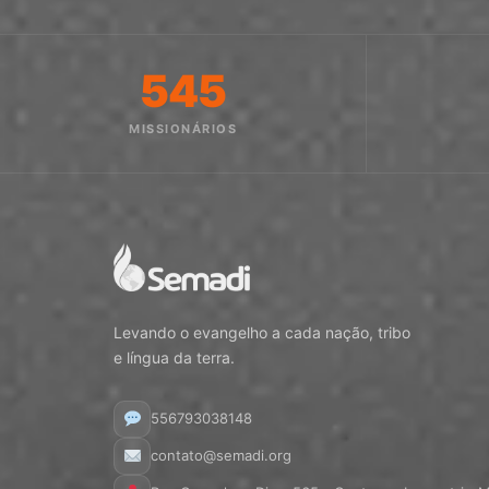
545
MISSIONÁRIOS
Levando o evangelho a cada nação, tribo
e língua da terra.
556793038148
contato@semadi.org