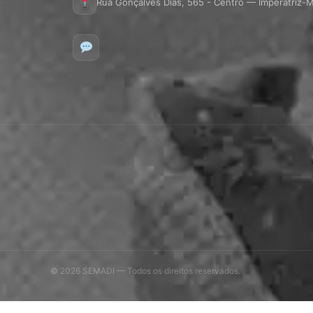
Rua Gonçalves Dias, 565 - Centro — Imperatriz-
© 2026 SEMADI — Todos os direitos reservados.