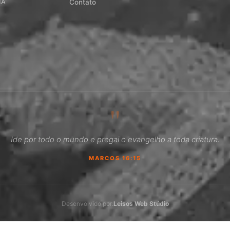
MA
Contato
"
Ide por todo o mundo e pregai o evangelho a toda criatura.
MARCOS 16:15
Desenvolvido por:
Leisos Web Stúdio