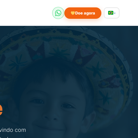
Doe agora
▾
e
rvindo com