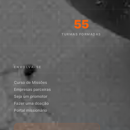
55
O
TURMAS FORMADAS
ENVOLVA-SE
Curso de Missões
Empresas parceiras
Seja um promotor
Fazer uma doação
Portal missionário