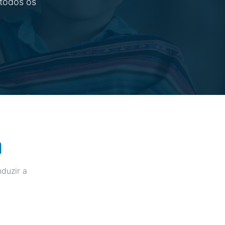
 todos os
a
duzir a