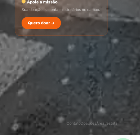
Apoie a missão
Sua doação sustenta missionários no campo.
SEMADI
Quero doar →
Normalmente responde em minutos
17:16
Como faço para doar?
Quero ser missionário
Como ser um promotor?
Outro assunto
Contato
Doações
Área restrita