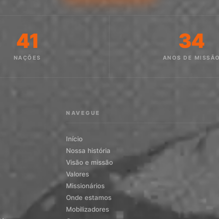
41
34
NAÇÕES
ANOS DE MISSÃ
NAVEGUE
Início
Nossa história
Visão e missão
Valores
Missionários
Onde estamos
Mobilizadores