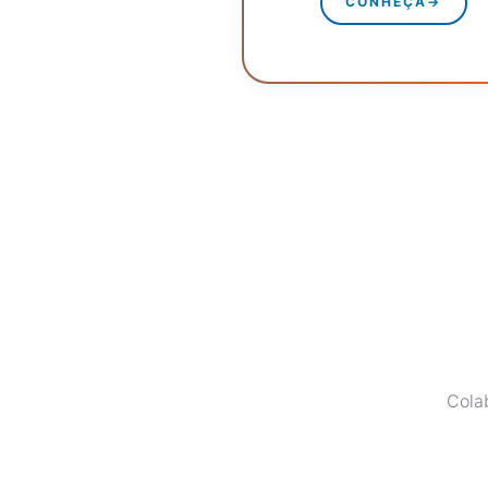
CONHEÇA
→
Cola