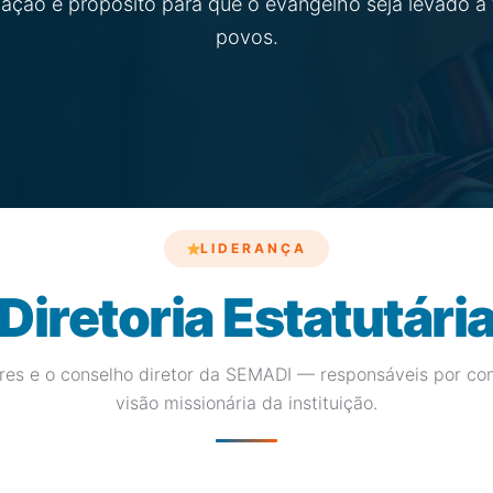
cação e propósito para que o evangelho seja levado a
povos.
LIDERANÇA
Diretoria Estatutári
eres e o conselho diretor da SEMADI — responsáveis por con
visão missionária da instituição.