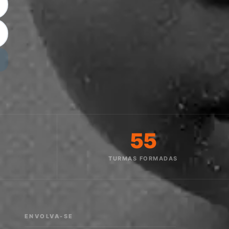
55
O
TURMAS FORMADAS
ENVOLVA-SE