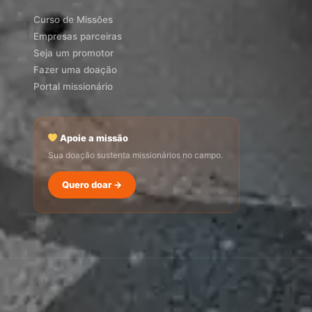
Curso de Missões
Empresas parceiras
Seja um promotor
Fazer uma doação
Portal missionário
Apoie a missão
Sua doação sustenta missionários no campo.
SEMADI
Quero doar →
Normalmente responde em minutos
08:49
Como faço para doar?
Quero ser missionário