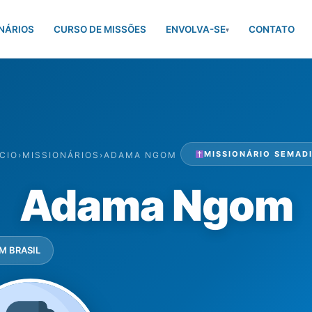
NÁRIOS
CURSO DE MISSÕES
ENVOLVA-SE
CONTATO
▾
MISSIONÁRIO SEMAD
ÍCIO
›
MISSIONÁRIOS
›
ADAMA NGOM
Adama Ngom
EM BRASIL