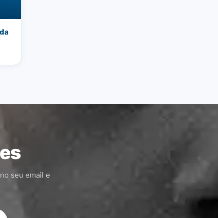
nda
ões
 no seu email e