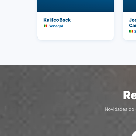
Kalifco Bock
Jo
Ca
Senegal
S
Re
Novidades do c