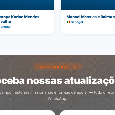
ennya Karine Mendes
Manoel Messias e Raimu
rvalho
Senegal
enegal
FIQUE POR DENTRO
ceba nossas atualizaç
ampo, histórias missionárias e formas de apoiar — tudo direto
WhatsApp.