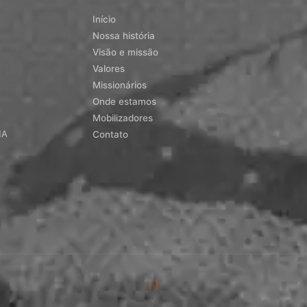
Início
Nossa história
Visão e missão
Valores
Missionários
Onde estamos
Mobilizadores
MA
Contato
"