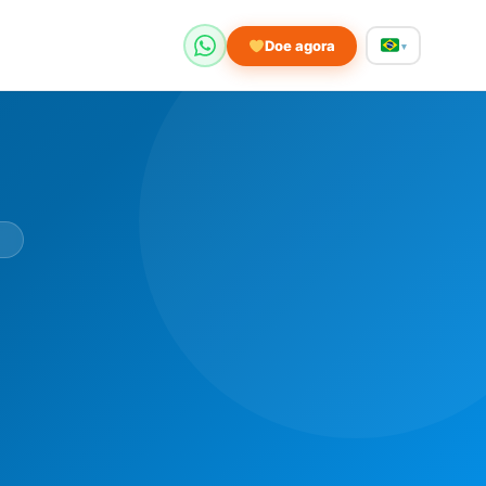
Doe agora
▾
I