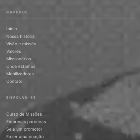
NAVEGUE
Início
Nossa história
Visão e missão
Valores
Missionários
Onde estamos
Mobilizadores
Contato
ENVOLVA-SE
Curso de Missões
Empresas parceiras
Seja um promotor
Fazer uma doação