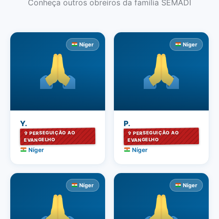
Conheça outros obreiros da família SEMADI
Níger
Níger
Y.
P.
✞ PERSEGUIÇÃO AO
✞ PERSEGUIÇÃO AO
EVANGELHO
EVANGELHO
Níger
Níger
Níger
Níger