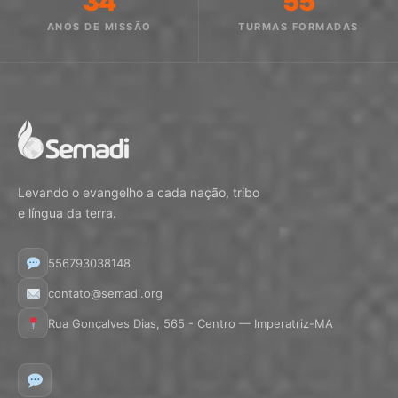
34
55
ANOS DE MISSÃO
TURMAS FORMADAS
Levando o evangelho a cada nação, tribo
e língua da terra.
556793038148
contato@semadi.org
Rua Gonçalves Dias, 565 - Centro — Imperatriz-MA