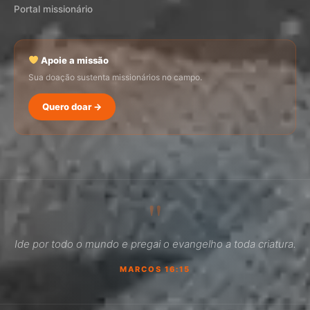
Portal missionário
Apoie a missão
Sua doação sustenta missionários no campo.
Quero doar →
SEMADI
Normalmente responde em minutos
"
17:23
Ide por todo o mundo e pregai o evangelho a toda criatura.
Como faço para doar?
MARCOS 16:15
Quero ser missionário