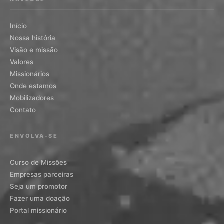
Início
Nossa história
Visão e missão
Valores
Missionários
Onde estamos
Mobilizadores
Contato
ENVOLVA-SE
Curso de Missões
Empresas parceiras
Seja um promotor
Fazer uma doação
Portal missionário