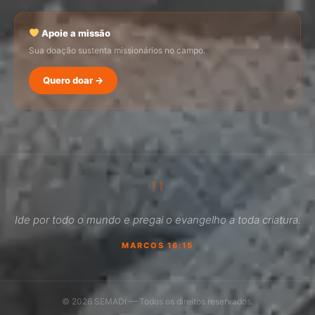
Apoie a missão
Sua doação sustenta missionários no campo.
Quero doar →
SEMADI
Normalmente responde em minutos
"
04:22
Ide por todo o mundo e pregai o evangelho a toda criatura.
Como faço para doar?
MARCOS 16:15
Quero ser missionário
Como ser um promotor?
© 2026 SEMADI — Todos os direitos reservados.
Outro assunto