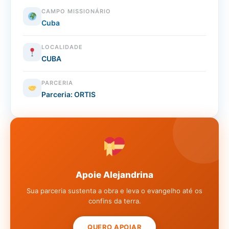
CAMPO MISSIONÁRIO
Cuba
LOCALIDADE
CUBA
PARCERIA
Parceria: ORTIS
Apoie Alejandrina
Sua parceria sustenta a obra e leva o evangelho até os
confins da terra.
QUERO APOIAR