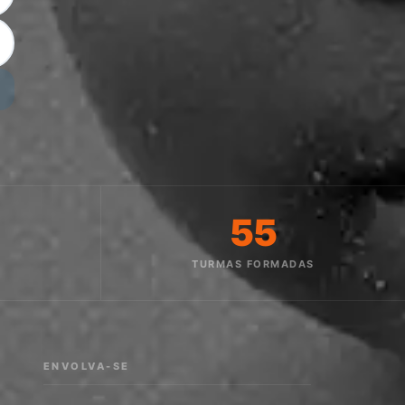
55
O
TURMAS FORMADAS
ENVOLVA-SE