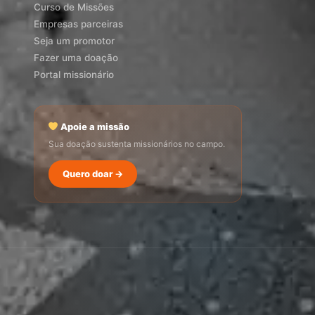
Curso de Missões
Empresas parceiras
Seja um promotor
Fazer uma doação
Portal missionário
Apoie a missão
Sua doação sustenta missionários no campo.
SEMADI
Quero doar →
Normalmente responde em minutos
17:29
Como faço para doar?
Quero ser missionário