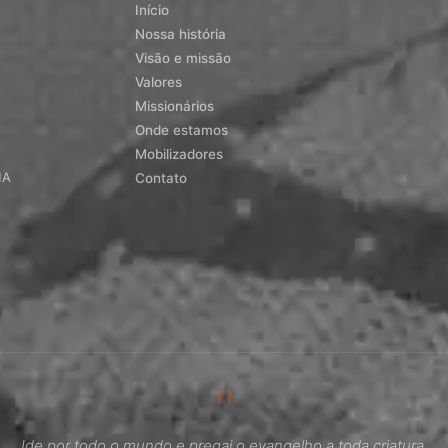
Início
Nossa história
Visão e missão
Valores
Missionários
Onde estamos
Mobilizadores
MA
Contato
"
Ide por todo o mundo e pregai o evangelho a toda criatura.