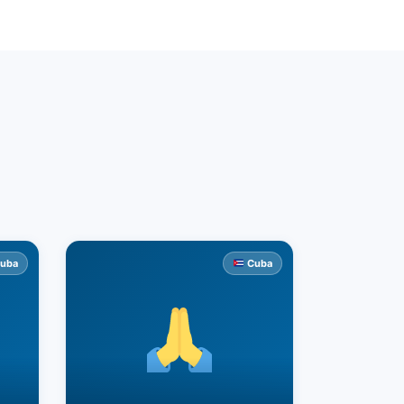
uba
Cuba