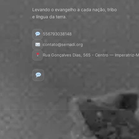
Levando o evangelho a cada nação, tribo
e língua da terra.
556793038148
contato@semadi.org
Rua Gonçalves Dias, 565 - Centro — Imperatriz-