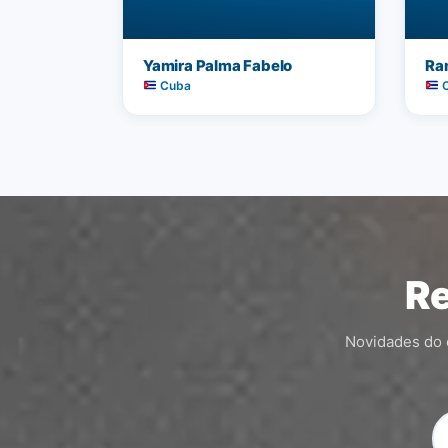
Yamira Palma Fabelo
Ra
Cuba
C
Re
Novidades do c