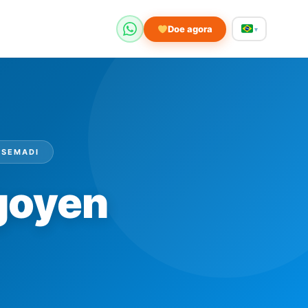
Doe agora
▾
 SEMADI
goyen