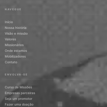
NAVEGUE
Início
Nossa história
Visão e missão
Valores
Missionários
Onde estamos
Mobilizadores
Contato
ENVOLVA-SE
Curso de Missões
Empresas parceiras
Seja um promotor
Fazer uma doação