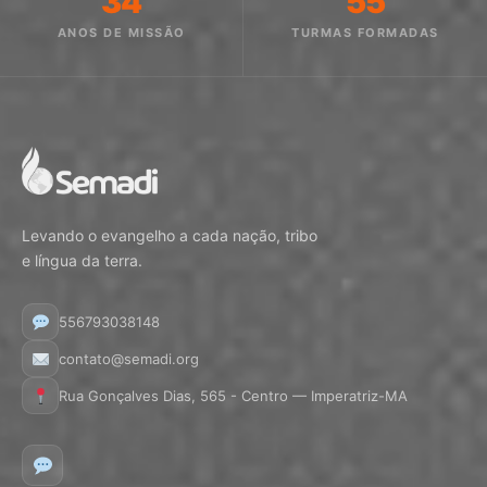
34
55
ANOS DE MISSÃO
TURMAS FORMADAS
Levando o evangelho a cada nação, tribo
e língua da terra.
556793038148
contato@semadi.org
Rua Gonçalves Dias, 565 - Centro — Imperatriz-MA