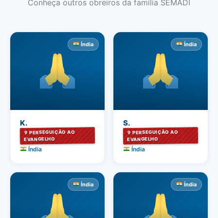
Conheça outros obreiros da família SEMADI
Índia
Índia
K.
S.
✞ PERSEGUIÇÃO AO
✞ PERSEGUIÇÃO AO
EVANGELHO
EVANGELHO
Índia
Índia
Índia
Índia