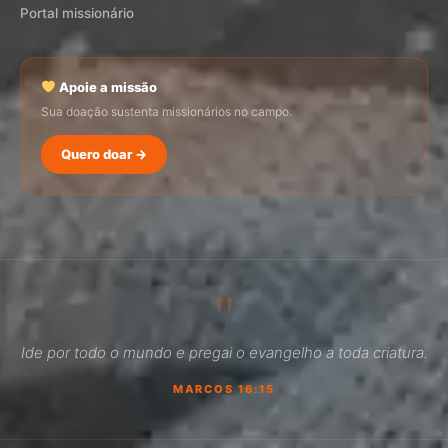
Portal missionário
Apoie a missão
Sua doação sustenta missionários no campo.
Quero doar →
SEMADI
Normalmente responde em minutos
"
22:47
Ide por todo o mundo e pregai o evangelho a toda criatura.
Como faço para doar?
MARCOS 16:15
Quero ser missionário