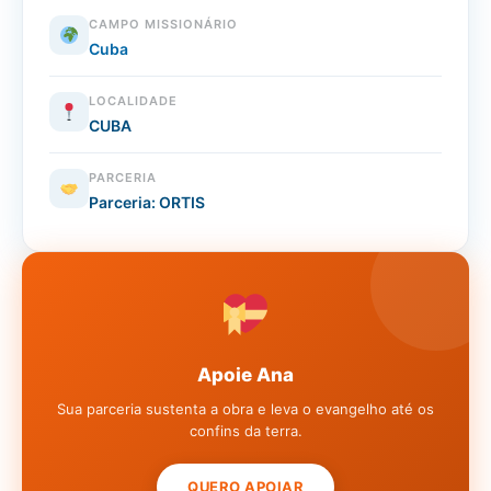
CAMPO MISSIONÁRIO
Cuba
LOCALIDADE
CUBA
PARCERIA
Parceria: ORTIS
Apoie Ana
Sua parceria sustenta a obra e leva o evangelho até os
confins da terra.
QUERO APOIAR