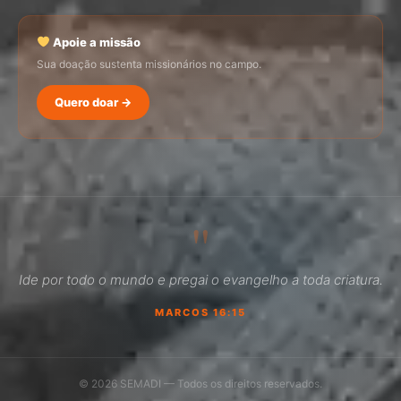
Apoie a missão
Sua doação sustenta missionários no campo.
Quero doar →
SEMADI
Normalmente responde em minutos
"
08:27
Ide por todo o mundo e pregai o evangelho a toda criatura.
Como faço para doar?
MARCOS 16:15
Quero ser missionário
Como ser um promotor?
© 2026 SEMADI — Todos os direitos reservados.
Outro assunto