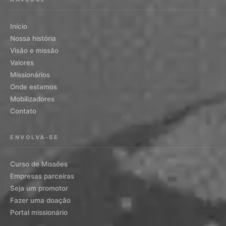
Início
Nossa história
Visão e missão
Valores
Missionários
Onde estamos
Mobilizadores
Contato
ENVOLVA-SE
Curso de Missões
Empresas parceiras
Seja um promotor
Fazer uma doação
Portal missionário