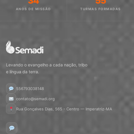
34
55
ANOS DE MISSÃO
TURMAS FORMADAS
Levando o evangelho a cada nação, tribo
e língua da terra.
556793038148
contato@semadi.org
Rua Gonçalves Dias, 565 - Centro — Imperatriz-MA