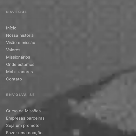
NAVEGUE
Início
Nossa história
Visão e missão
Valores
Missionários
Onde estamos
Mobilizadores
Contato
ENVOLVA-SE
Curso de Missões
Empresas parceiras
Seja um promotor
Fazer uma doação