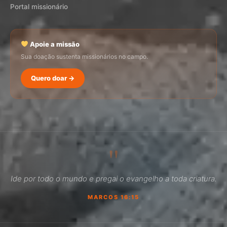
Portal missionário
Apoie a missão
Sua doação sustenta missionários no campo.
Quero doar →
SEMADI
Normalmente responde em minutos
"
02:29
Ide por todo o mundo e pregai o evangelho a toda criatura.
Como faço para doar?
MARCOS 16:15
Quero ser missionário