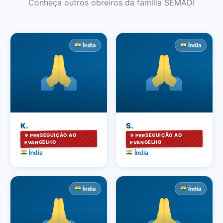
Conheça outros obreiros da família SEMADI
Índia
Índia
K.
S.
✞ PERSEGUIÇÃO AO
✞ PERSEGUIÇÃO AO
EVANGELHO
EVANGELHO
Índia
Índia
Índia
Índia