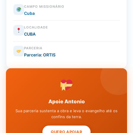
CAMPO MISSIONÁRIO
Cuba
LOCALIDADE
CUBA
PARCERIA
Parceria: ORTIS
Apoie Antonio
Sua parceria sustenta a obra e leva o evangelho até os
confins da terra.
QUERO APOIAR