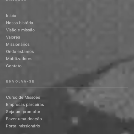
Início
Nossa história
Visão e missão
Valores
Missionários
Onde estamos
Mobilizadores
Contato
ENVOLVA-SE
Curso de Missões
Empresas parceiras
Seja um promotor
Fazer uma doação
Portal missionário