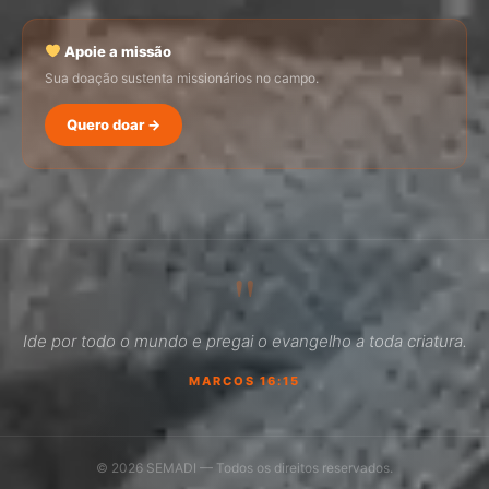
Apoie a missão
Sua doação sustenta missionários no campo.
Quero doar →
SEMADI
Normalmente responde em minutos
"
10:56
Ide por todo o mundo e pregai o evangelho a toda criatura.
Como faço para doar?
MARCOS 16:15
Quero ser missionário
Como ser um promotor?
© 2026 SEMADI — Todos os direitos reservados.
Outro assunto