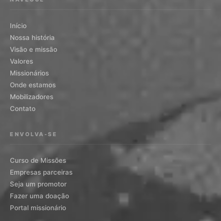
Início
Nossa história
Visão e missão
Valores
Missionários
Onde estamos
Mobilizadores
Contato
ENVOLVA-SE
Curso de Missões
Empresas parceiras
Seja um promotor
Fazer uma doação
Portal missionário