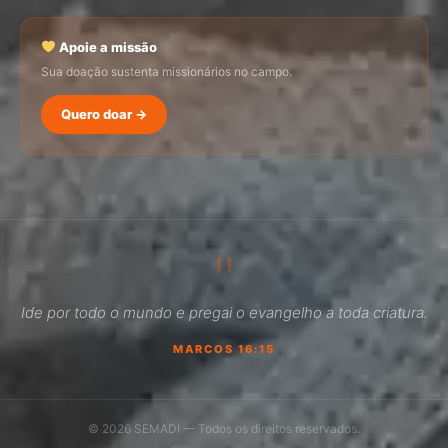
Apoie a missão
Sua doação sustenta missionários no campo.
Quero doar →
SEMADI
Normalmente responde em minutos
"
15:48
Ide por todo o mundo e pregai o evangelho a toda criatura.
Como faço para doar?
MARCOS 16:15
Quero ser missionário
Como ser um promotor?
© 2026 SEMADI — Todos os direitos reservados.
Outro assunto