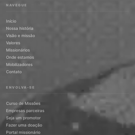
NAVEGUE
Início
Nossa história
Visão e missão
Valores
Missionários
Onde estamos
Mobilizadores
Contato
ENVOLVA-SE
Curso de Missões
Empresas parceiras
Seja um promotor
Fazer uma doação
Portal missionário