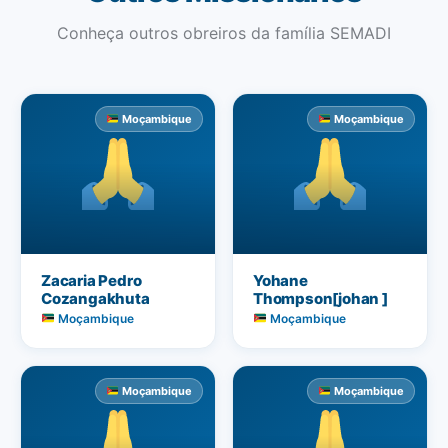
Conheça outros obreiros da família SEMADI
Moçambique
Moçambique
Zacaria Pedro
Yohane
Cozangakhuta
Thompson[johan ]
Moçambique
Moçambique
Moçambique
Moçambique