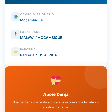
CAMPO MISSIONÁRIO
Moçambique
LOCALIDADE
MALAWI / MOCAMBIQUE
PARCERIA
Parceria: SOS AFRICA
Apoie Denja
Sua parceria sustenta a obra e leva o evangelho até os
confins da terra.