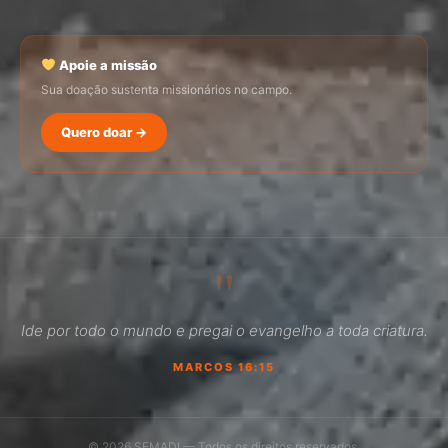
Apoie a missão
Sua doação sustenta missionários no campo.
Quero doar →
SEMADI
Normalmente responde em minutos
"
05:27
Ide por todo o mundo e pregai o evangelho a toda criatura.
Como faço para doar?
MARCOS 16:15
Quero ser missionário
Como ser um promotor?
© 2026 SEMADI — Todos os direitos reservados.