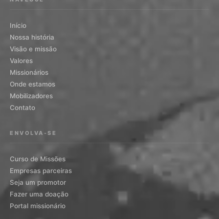
Início
Nossa história
Visão e missão
Valores
Missionários
Onde estamos
Mobilizadores
Contato
ENVOLVA-SE
Curso de Missões
Empresas parceiras
Seja um promotor
Fazer uma doação
Portal missionário