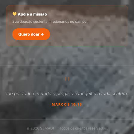
Apoie a missão
Sua doação sustenta missionários no campo.
Quero doar →
SEMADI
Normalmente responde em minutos
"
19:14
Ide por todo o mundo e pregai o evangelho a toda criatura.
Como faço para doar?
MARCOS 16:15
Quero ser missionário
Como ser um promotor?
© 2026 SEMADI — Todos os direitos reservados.
Outro assunto