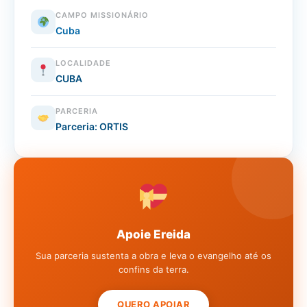
CAMPO MISSIONÁRIO
Cuba
LOCALIDADE
CUBA
PARCERIA
Parceria: ORTIS
Apoie Ereida
Sua parceria sustenta a obra e leva o evangelho até os
confins da terra.
QUERO APOIAR