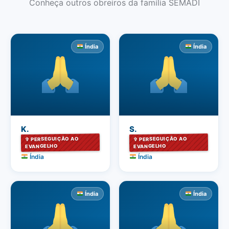
Conheça outros obreiros da família SEMADI
Índia
Índia
K.
S.
✞ PERSEGUIÇÃO AO
✞ PERSEGUIÇÃO AO
EVANGELHO
EVANGELHO
Índia
Índia
Índia
Índia