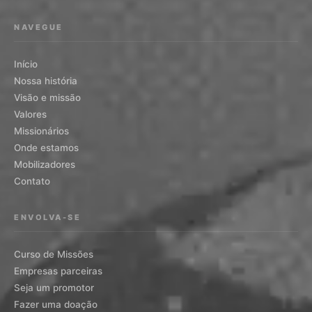
NAVEGUE
Início
Nossa história
Visão e missão
Valores
Missionários
Onde estamos
Mobilizadores
Contato
ENVOLVA-SE
Curso de Missões
Empresas parceiras
Seja um promotor
Fazer uma doação