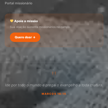
Portal missionário
Apoie a missão
Sua doação sustenta missionários no campo.
Quero doar →
SEMADI
Normalmente responde em minutos
"
09:00
Ide por todo o mundo e pregai o evangelho a toda criatura.
Como faço para doar?
MARCOS 16:15
Quero ser missionário