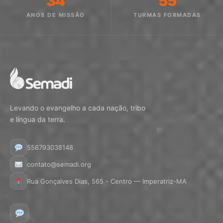
34
55
ANOS DE MISSÃO
TURMAS FORMADAS
Levando o evangelho a cada nação, tribo
e língua da terra.
556793038148
contato@semadi.org
Rua Gonçalves Dias, 565 - Centro — Imperatriz-MA