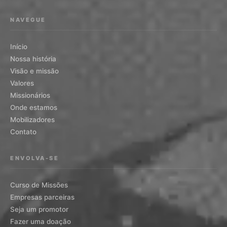
NAVEGUE
Início
Nossa história
Visão e missão
Valores
Missionários
Onde estamos
Mobilizadores
Contato
ENVOLVA-SE
Curso de Missões
Empresas parceiras
Seja um promotor
Fazer uma doação