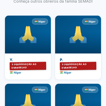
Conheça outros obreiros da família SEMADI
Níger
Níger
Y.
P.
✞ PERSEGUIÇÃO AO
✞ PERSEGUIÇÃO AO
EVANGELHO
EVANGELHO
Níger
Níger
Níger
Níger