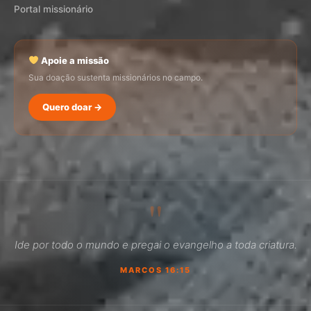
Portal missionário
Apoie a missão
Sua doação sustenta missionários no campo.
Quero doar →
SEMADI
Normalmente responde em minutos
"
03:29
Ide por todo o mundo e pregai o evangelho a toda criatura.
Como faço para doar?
MARCOS 16:15
Quero ser missionário