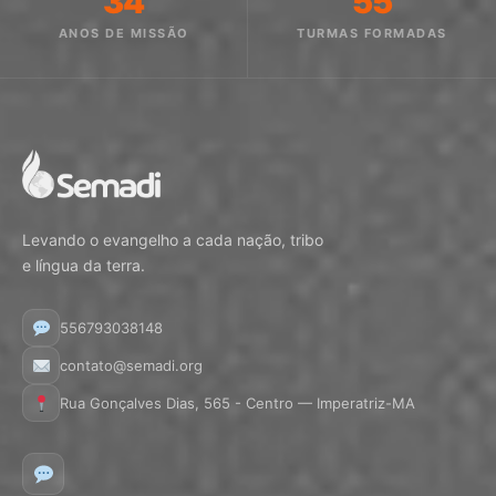
34
55
ANOS DE MISSÃO
TURMAS FORMADAS
Levando o evangelho a cada nação, tribo
e língua da terra.
556793038148
contato@semadi.org
Rua Gonçalves Dias, 565 - Centro — Imperatriz-MA