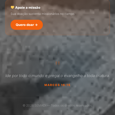
Apoie a missão
Sua doação sustenta missionários no campo.
Quero doar →
SEMADI
Normalmente responde em minutos
"
15:20
Ide por todo o mundo e pregai o evangelho a toda criatura.
Como faço para doar?
MARCOS 16:15
Quero ser missionário
Como ser um promotor?
© 2026 SEMADI — Todos os direitos reservados.
Outro assunto