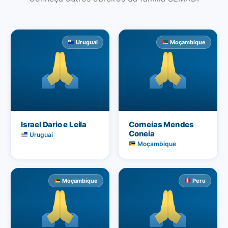
Uruguai
Moçambique
Israel Dario e Leila
Corneias Mendes
Coneia
Uruguai
Moçambique
Moçambique
Peru