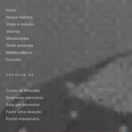
Início
Nossa história
Visão e missão
Valores
Missionários
Onde estamos
Mobilizadores
Contato
ENVOLVA-SE
Curso de Missões
Empresas parceiras
Seja um promotor
Fazer uma doação
Portal missionário