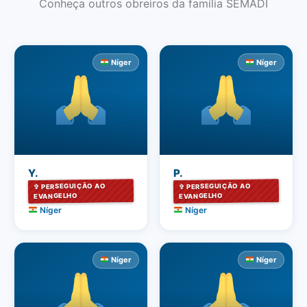
Conheça outros obreiros da família SEMADI
Níger
Níger
Y.
P.
✞ PERSEGUIÇÃO AO
✞ PERSEGUIÇÃO AO
EVANGELHO
EVANGELHO
Níger
Níger
Níger
Níger