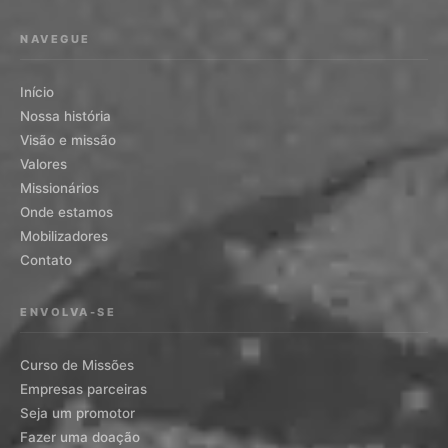
NAVEGUE
Início
Nossa história
Visão e missão
Valores
Missionários
Onde estamos
Mobilizadores
Contato
ENVOLVA-SE
Curso de Missões
Empresas parceiras
Seja um promotor
Fazer uma doação