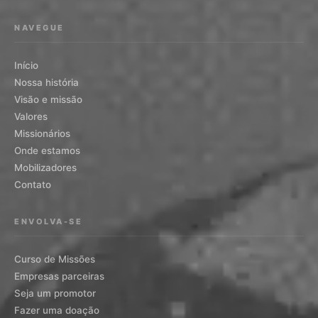
NAVEGUE
Início
Nossa história
Visão e missão
Valores
Missionários
Onde estamos
Mobilizadores
Contato
ENVOLVA-SE
Curso de Missões
Empresas parceiras
Seja um promotor
Fazer uma doação