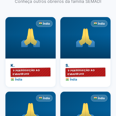
Conheça outros obreiros da família SEMADI
Índia
Índia
K.
S.
✞ PERSEGUIÇÃO AO
✞ PERSEGUIÇÃO AO
EVANGELHO
EVANGELHO
Índia
Índia
Índia
Índia