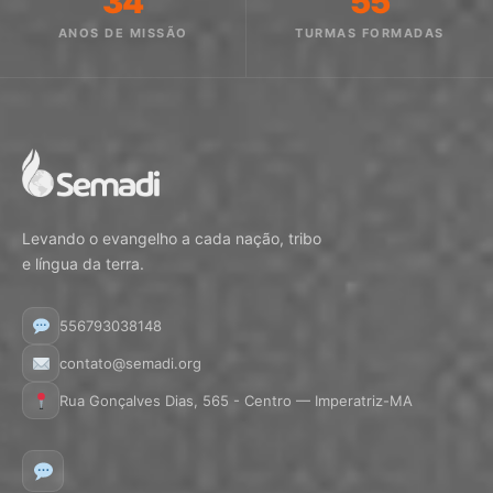
34
55
ANOS DE MISSÃO
TURMAS FORMADAS
Levando o evangelho a cada nação, tribo
e língua da terra.
556793038148
contato@semadi.org
Rua Gonçalves Dias, 565 - Centro — Imperatriz-MA