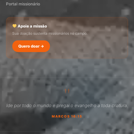
Portal missionário
Apoie a missão
Sua doação sustenta missionários no campo.
Quero doar →
SEMADI
Normalmente responde em minutos
"
10:43
Ide por todo o mundo e pregai o evangelho a toda criatura.
Como faço para doar?
MARCOS 16:15
Quero ser missionário