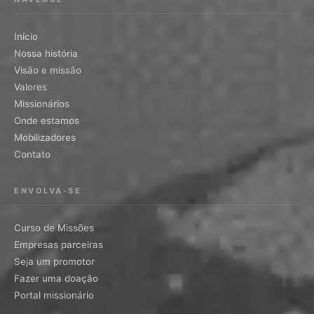
Início
Nossa história
Visão e missão
Valores
Missionários
Onde estamos
Mobilizadores
Contato
ENVOLVA-SE
Curso de Missões
Empresas parceiras
Seja um promotor
Fazer uma doação
Portal missionário