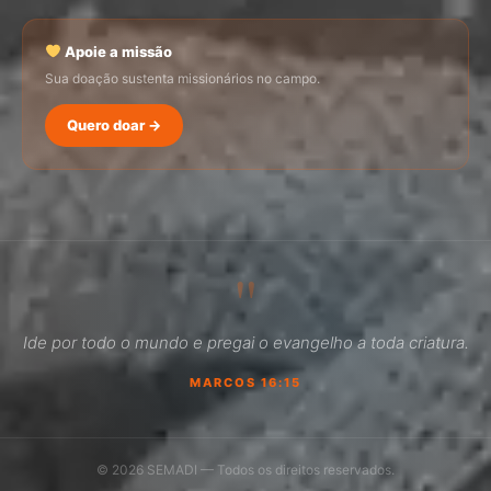
Apoie a missão
Sua doação sustenta missionários no campo.
Quero doar →
SEMADI
Normalmente responde em minutos
"
12:57
Ide por todo o mundo e pregai o evangelho a toda criatura.
Como faço para doar?
MARCOS 16:15
Quero ser missionário
Como ser um promotor?
© 2026 SEMADI — Todos os direitos reservados.
Outro assunto