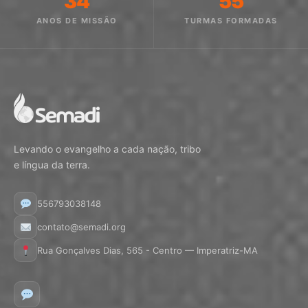
34
55
ANOS DE MISSÃO
TURMAS FORMADAS
Levando o evangelho a cada nação, tribo
e língua da terra.
556793038148
contato@semadi.org
Rua Gonçalves Dias, 565 - Centro — Imperatriz-MA