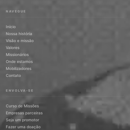
NAVEGUE
Início
Nossa história
Visão e missão
Valores
Missionários
Onde estamos
Mobilizadores
Contato
ENVOLVA-SE
Curso de Missões
Empresas parceiras
Seja um promotor
Fazer uma doação