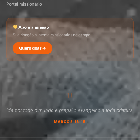
Portal missionário
Apoie a missão
Sua doação sustenta missionários no campo.
Quero doar →
SEMADI
Normalmente responde em minutos
"
17:00
Ide por todo o mundo e pregai o evangelho a toda criatura.
Como faço para doar?
MARCOS 16:15
Quero ser missionário