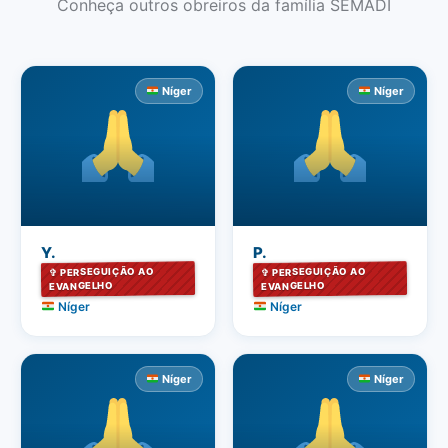
Conheça outros obreiros da família SEMADI
Níger
Níger
Y.
P.
✞ PERSEGUIÇÃO AO
✞ PERSEGUIÇÃO AO
EVANGELHO
EVANGELHO
Níger
Níger
Níger
Níger