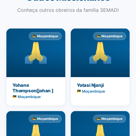
Conheça outros obreiros da família SEMADI
Moçambique
Moçambique
Yohane
Yotasi Njanji
Thompson[johan ]
Moçambique
Moçambique
Moçambique
Moçambique