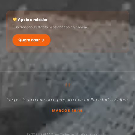
Apoie a missão
Sua doação sustenta missionários no campo.
Quero doar →
SEMADI
Normalmente responde em minutos
"
04:13
Ide por todo o mundo e pregai o evangelho a toda criatura.
Como faço para doar?
MARCOS 16:15
Quero ser missionário
Como ser um promotor?
© 2026 SEMADI — Todos os direitos reservados.