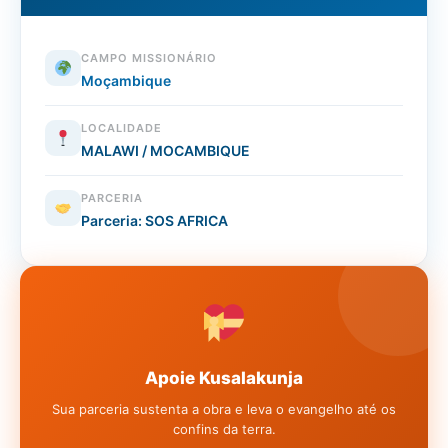
CAMPO MISSIONÁRIO
Moçambique
LOCALIDADE
MALAWI / MOCAMBIQUE
PARCERIA
Parceria: SOS AFRICA
Apoie Kusalakunja
Sua parceria sustenta a obra e leva o evangelho até os
confins da terra.