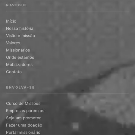
NAVEGUE
Início
Nossa história
Visão e missão
Valores
Missionários
Onde estamos
Mobilizadores
Contato
ENVOLVA-SE
Curso de Missões
Empresas parceiras
Seja um promotor
Fazer uma doação
Portal missionário