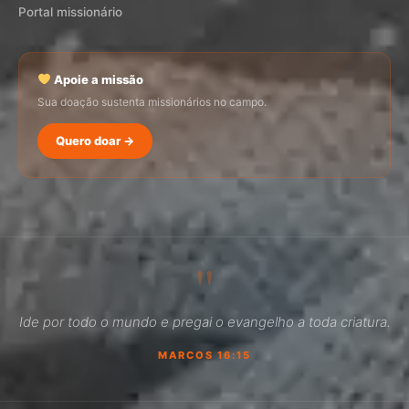
Portal missionário
Apoie a missão
Sua doação sustenta missionários no campo.
Quero doar →
SEMADI
Normalmente responde em minutos
"
09:32
Ide por todo o mundo e pregai o evangelho a toda criatura.
Como faço para doar?
MARCOS 16:15
Quero ser missionário