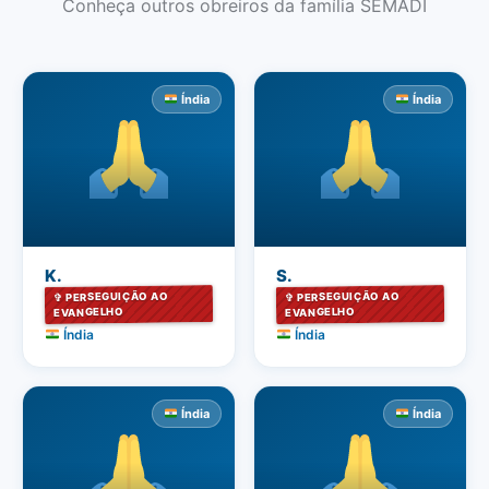
Conheça outros obreiros da família SEMADI
Índia
Índia
K.
S.
✞ PERSEGUIÇÃO AO
✞ PERSEGUIÇÃO AO
EVANGELHO
EVANGELHO
Índia
Índia
Índia
Índia