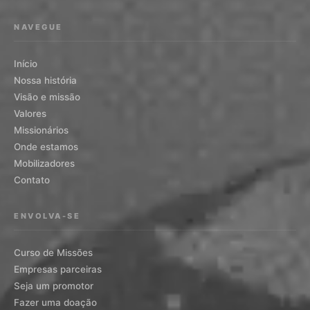
NAVEGUE
Início
Nossa história
Visão e missão
Valores
Missionários
Onde estamos
Mobilizadores
Contato
ENVOLVA-SE
Curso de Missões
Empresas parceiras
Seja um promotor
Fazer uma doação