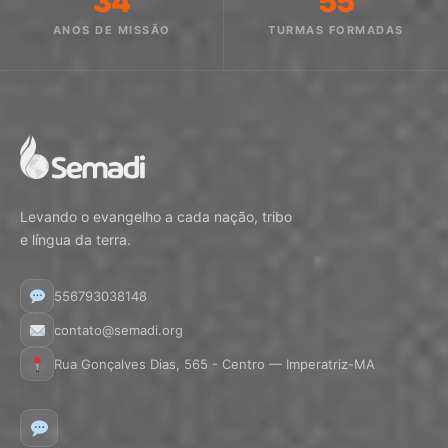
34
55
ANOS DE MISSÃO
TURMAS FORMADAS
Levando o evangelho a cada nação, tribo
e língua da terra.
556793038148
contato@semadi.org
Rua Gonçalves Dias, 565 - Centro — Imperatriz-MA