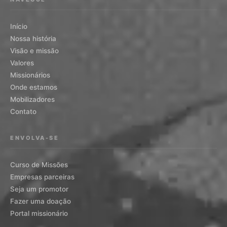
Início
Nossa história
Visão e missão
Valores
Missionários
Onde estamos
Mobilizadores
Contato
ENVOLVA-SE
Curso de Missões
Empresas parceiras
Seja um promotor
Fazer uma doação
Portal missionário