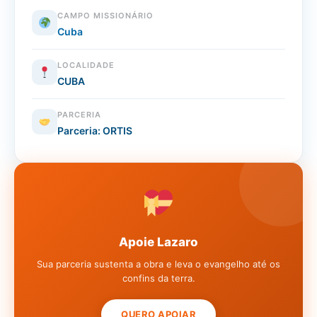
CAMPO MISSIONÁRIO
Cuba
LOCALIDADE
CUBA
PARCERIA
Parceria: ORTIS
Apoie Lazaro
Sua parceria sustenta a obra e leva o evangelho até os
confins da terra.
QUERO APOIAR