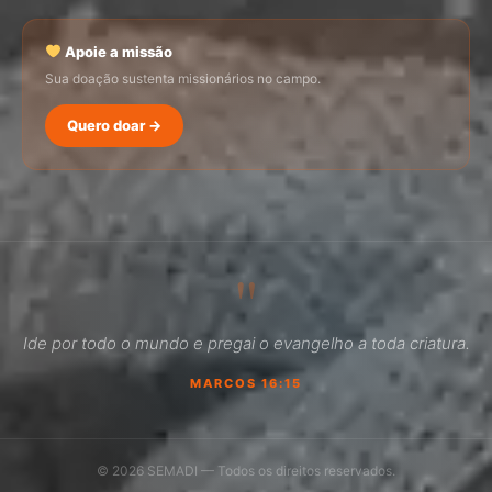
Apoie a missão
Sua doação sustenta missionários no campo.
Quero doar →
SEMADI
Normalmente responde em minutos
"
05:35
Ide por todo o mundo e pregai o evangelho a toda criatura.
Como faço para doar?
MARCOS 16:15
Quero ser missionário
Como ser um promotor?
© 2026 SEMADI — Todos os direitos reservados.
Outro assunto