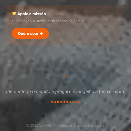
Apoie a missão
Sua doação sustenta missionários no campo.
Quero doar →
SEMADI
Normalmente responde em minutos
"
10:54
Ide por todo o mundo e pregai o evangelho a toda criatura.
Como faço para doar?
MARCOS 16:15
Quero ser missionário
Como ser um promotor?
© 2026 SEMADI — Todos os direitos reservados.
Outro assunto