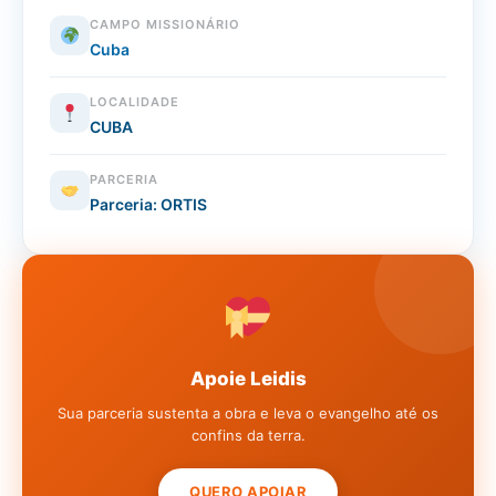
CAMPO MISSIONÁRIO
Cuba
LOCALIDADE
CUBA
PARCERIA
Parceria: ORTIS
Apoie Leidis
Sua parceria sustenta a obra e leva o evangelho até os
confins da terra.
QUERO APOIAR