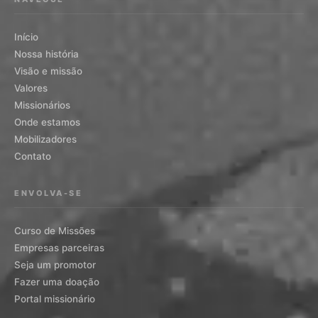
Início
Nossa história
Visão e missão
Valores
Missionários
Onde estamos
Mobilizadores
Contato
ENVOLVA-SE
Curso de Missões
Empresas parceiras
Seja um promotor
Fazer uma doação
Portal missionário