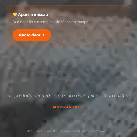
Apoie a missão
Sua doação sustenta missionários no campo.
Quero doar →
SEMADI
Normalmente responde em minutos
"
12:33
Ide por todo o mundo e pregai o evangelho a toda criatura.
Como faço para doar?
MARCOS 16:15
Quero ser missionário
Como ser um promotor?
© 2026 SEMADI — Todos os direitos reservados.
Outro assunto