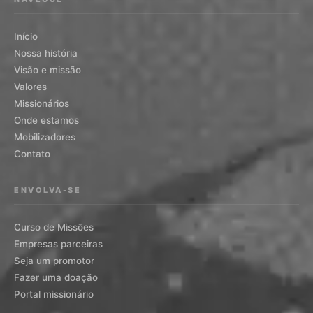
Início
Nossa história
Visão e missão
Valores
Missionários
Onde estamos
Mobilizadores
Contato
ENVOLVA-SE
Curso de Missões
Empresas parceiras
Seja um promotor
Fazer uma doação
Portal missionário