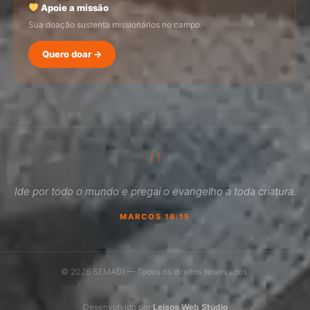
Apoie a missão
Sua doação sustenta missionários no campo.
Quero doar →
SEMADI
Normalmente responde em minutos
"
05:36
Ide por todo o mundo e pregai o evangelho a toda criatura.
Como faço para doar?
MARCOS 16:15
Quero ser missionário
Como ser um promotor?
© 2026 SEMADI — Todos os direitos reservados.
Outro assunto
Desenvolvido por:
Leisos Web Stúdio