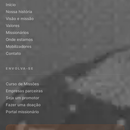
Início
Nossa história
Visão e missão
Valores
Missionários
Onde estamos
Mobilizadores
Contato
ENVOLVA-SE
Curso de Missões
Empresas parceiras
Seja um promotor
Fazer uma doação
Portal missionário