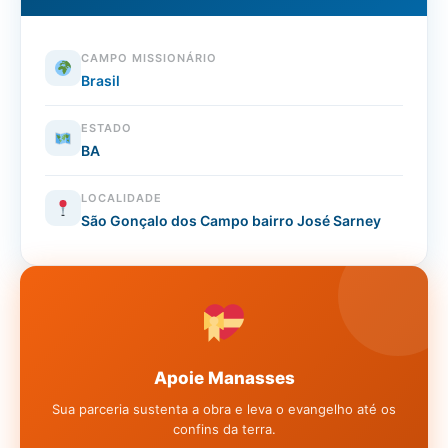
CAMPO MISSIONÁRIO
Brasil
ESTADO
BA
LOCALIDADE
São Gonçalo dos Campo bairro José Sarney
Apoie Manasses
Sua parceria sustenta a obra e leva o evangelho até os
confins da terra.