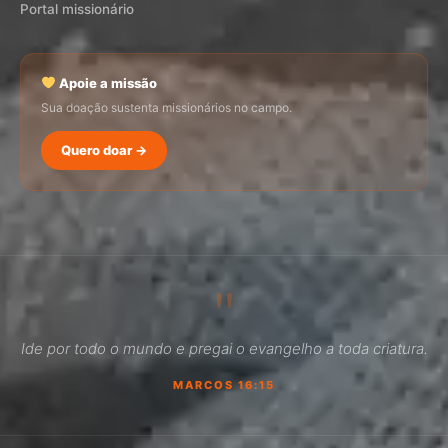
Portal missionário
Apoie a missão
Sua doação sustenta missionários no campo.
Quero doar →
SEMADI
Normalmente responde em minutos
"
04:39
Ide por todo o mundo e pregai o evangelho a toda criatura.
Como faço para doar?
MARCOS 16:15
Quero ser missionário
Como ser um promotor?