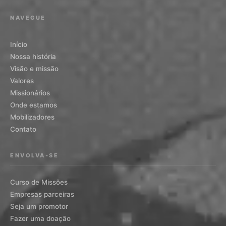
NAVEGUE
Início
Nossa história
Visão e missão
Valores
Missionários
Onde estamos
Mobilizadores
Contato
ENVOLVA-SE
Curso de Missões
Empresas parceiras
Seja um promotor
Fazer uma doação