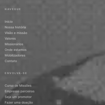
NAVEGUE
Início
Nossa história
Visão e missão
Valores
Missionários
Onde estamos
Mobilizadores
Contato
ENVOLVA-SE
Curso de Missões
Empresas parceiras
Seja um promotor
Fazer uma doação