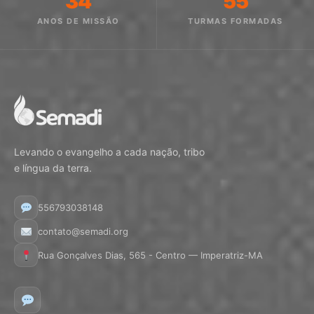
34
55
ANOS DE MISSÃO
TURMAS FORMADAS
Levando o evangelho a cada nação, tribo
e língua da terra.
556793038148
contato@semadi.org
Rua Gonçalves Dias, 565 - Centro — Imperatriz-MA