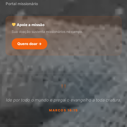
Portal missionário
Apoie a missão
Sua doação sustenta missionários no campo.
Quero doar →
SEMADI
Normalmente responde em minutos
"
06:10
Ide por todo o mundo e pregai o evangelho a toda criatura.
Como faço para doar?
MARCOS 16:15
Quero ser missionário