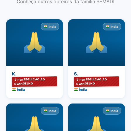
Conheça outros obreiros da família SEMADI
Índia
Índia
K.
S.
✞ PERSEGUIÇÃO AO
✞ PERSEGUIÇÃO AO
EVANGELHO
EVANGELHO
Índia
Índia
Índia
Índia