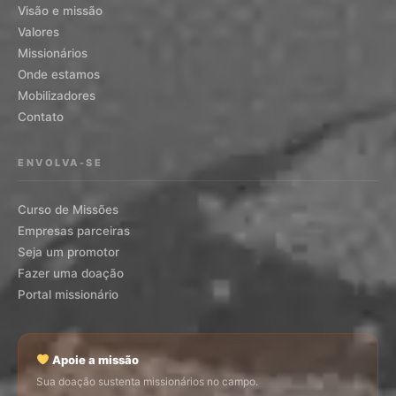
Visão e missão
Valores
Missionários
Onde estamos
Mobilizadores
Contato
ENVOLVA-SE
Curso de Missões
Empresas parceiras
Seja um promotor
Fazer uma doação
Portal missionário
Apoie a missão
Sua doação sustenta missionários no campo.