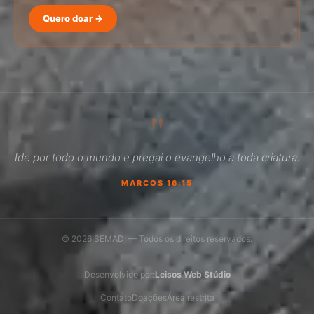
Quero doar →
SEMADI
Normalmente responde em minutos
"
02:32
Ide por todo o mundo e pregai o evangelho a toda criatura.
Como faço para doar?
MARCOS 16:15
Quero ser missionário
Como ser um promotor?
© 2026 SEMADI — Todos os direitos reservados.
Outro assunto
Desenvolvido por:
Leisos Web Stúdio
Contato
Doações
Área restrita