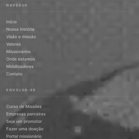
NAVEGUE
Início
Nossa história
Visão e missão
Valores
Missionários
Onde estamos
Mobilizadores
Contato
ENVOLVA-SE
Curso de Missões
Empresas parceiras
Seja um promotor
Fazer uma doação
Portal missionário