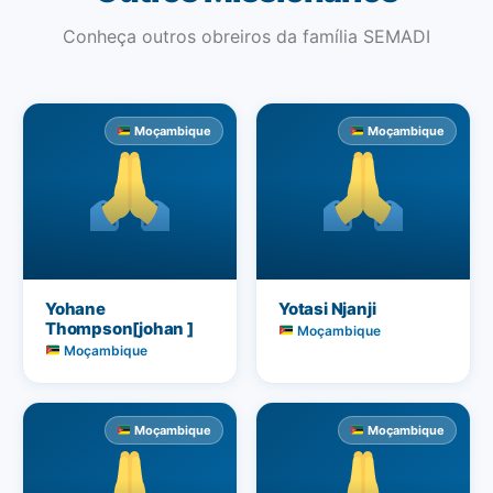
Conheça outros obreiros da família SEMADI
Moçambique
Moçambique
Yohane
Yotasi Njanji
Thompson[johan ]
Moçambique
Moçambique
Moçambique
Moçambique