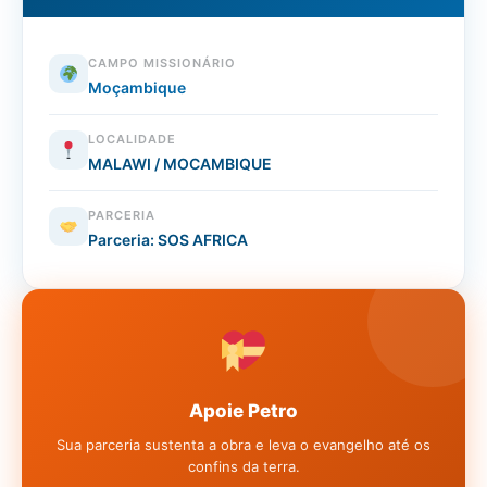
CAMPO MISSIONÁRIO
Moçambique
LOCALIDADE
MALAWI / MOCAMBIQUE
PARCERIA
Parceria: SOS AFRICA
Apoie Petro
Sua parceria sustenta a obra e leva o evangelho até os
confins da terra.