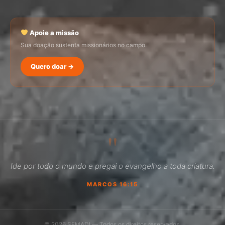
Apoie a missão
Sua doação sustenta missionários no campo.
Quero doar →
SEMADI
Normalmente responde em minutos
"
11:01
Ide por todo o mundo e pregai o evangelho a toda criatura.
Como faço para doar?
MARCOS 16:15
Quero ser missionário
Como ser um promotor?
© 2026 SEMADI — Todos os direitos reservados.