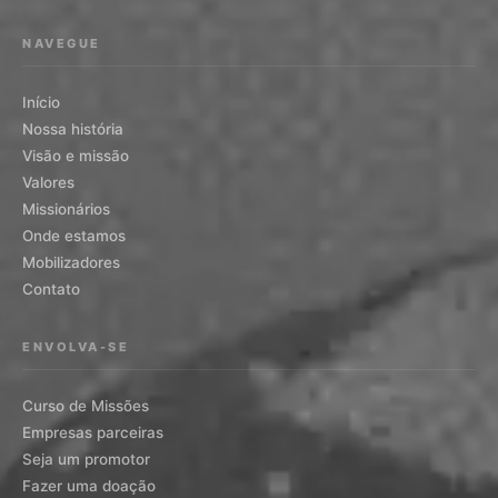
NAVEGUE
Início
Nossa história
Visão e missão
Valores
Missionários
Onde estamos
Mobilizadores
Contato
ENVOLVA-SE
Curso de Missões
Empresas parceiras
Seja um promotor
Fazer uma doação