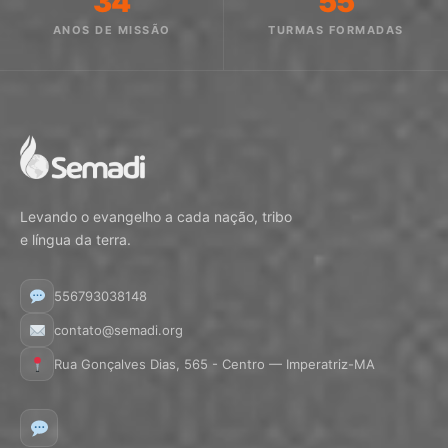
34
55
ANOS DE MISSÃO
TURMAS FORMADAS
Levando o evangelho a cada nação, tribo
e língua da terra.
556793038148
contato@semadi.org
Rua Gonçalves Dias, 565 - Centro — Imperatriz-MA