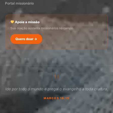
Portal missionário
Apoie a missão
Sua doação sustenta missionários no campo.
Quero doar →
SEMADI
Normalmente responde em minutos
"
21:23
Ide por todo o mundo e pregai o evangelho a toda criatura.
Como faço para doar?
MARCOS 16:15
Quero ser missionário
Como ser um promotor?