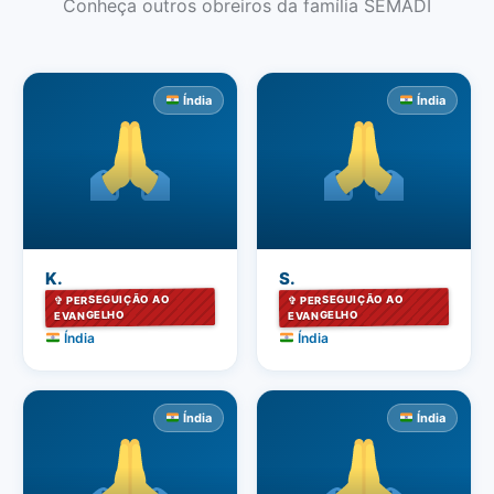
Conheça outros obreiros da família SEMADI
Índia
Índia
K.
S.
✞ PERSEGUIÇÃO AO
✞ PERSEGUIÇÃO AO
EVANGELHO
EVANGELHO
Índia
Índia
Índia
Índia