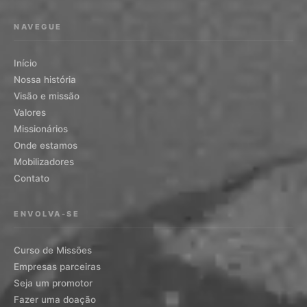
NAVEGUE
Início
Nossa história
Visão e missão
Valores
Missionários
Onde estamos
Mobilizadores
Contato
ENVOLVA-SE
Curso de Missões
Empresas parceiras
Seja um promotor
Fazer uma doação