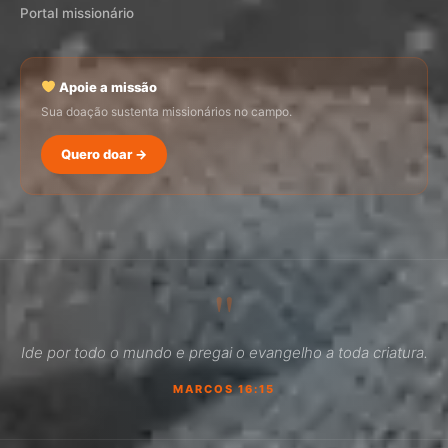
Portal missionário
Apoie a missão
Sua doação sustenta missionários no campo.
Quero doar →
SEMADI
Normalmente responde em minutos
"
01:43
Ide por todo o mundo e pregai o evangelho a toda criatura.
Como faço para doar?
MARCOS 16:15
Quero ser missionário