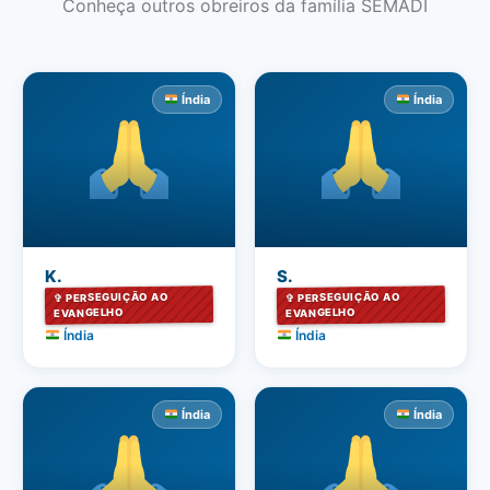
Conheça outros obreiros da família SEMADI
Índia
Índia
K.
S.
✞ PERSEGUIÇÃO AO
✞ PERSEGUIÇÃO AO
EVANGELHO
EVANGELHO
Índia
Índia
Índia
Índia