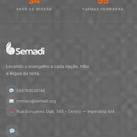
34
55
ANOS DE MISSÃO
TURMAS FORMADAS
Levando o evangelho a cada nação, tribo
e língua da terra.
556793038148
contato@semadi.org
Rua Gonçalves Dias, 565 - Centro — Imperatriz-MA