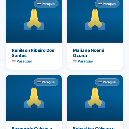
Paraguai
Paraguai
Renilson Ribeiro Dos
Mariana Noemi
Santos
Ozuna
Paraguai
Paraguai
Paraguai
Paraguai
Raimundo Celson e
Sebastian Cólman e