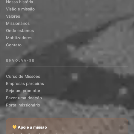
Nossa história
Visão e missão
Valores
Missionários
Onde estamos
Mobilizadores
Contato
ENVOLVA-SE
Curso de Missões
Empresas parceiras
Seja um promotor
Fazer uma doação
Portal missionário
Apoie a missão