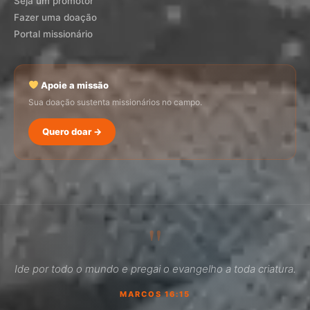
Seja um promotor
Fazer uma doação
Portal missionário
Apoie a missão
Sua doação sustenta missionários no campo.
Quero doar →
SEMADI
Normalmente responde em minutos
"
12:45
Ide por todo o mundo e pregai o evangelho a toda criatura.
Como faço para doar?
MARCOS 16:15
Quero ser missionário