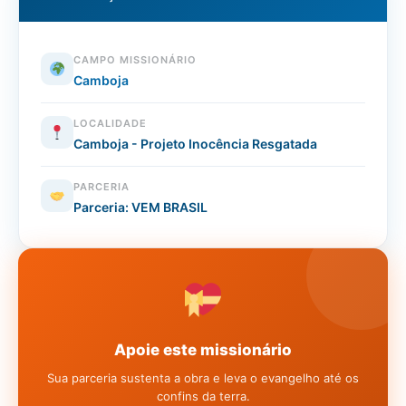
CAMPO MISSIONÁRIO
Camboja
LOCALIDADE
Camboja - Projeto Inocência Resgatada
PARCERIA
Parceria: VEM BRASIL
Apoie este missionário
Sua parceria sustenta a obra e leva o evangelho até os
confins da terra.