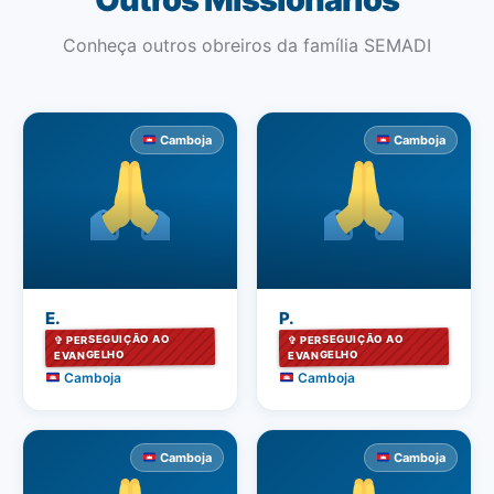
Conheça outros obreiros da família SEMADI
Camboja
Camboja
E.
P.
✞ PERSEGUIÇÃO AO
✞ PERSEGUIÇÃO AO
EVANGELHO
EVANGELHO
Camboja
Camboja
Camboja
Camboja