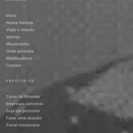
Início
Nossa história
Visão e missão
Valores
Missionários
Onde estamos
Mobilizadores
Contato
ENVOLVA-SE
Curso de Missões
Empresas parceiras
Seja um promotor
Fazer uma doação
Portal missionário