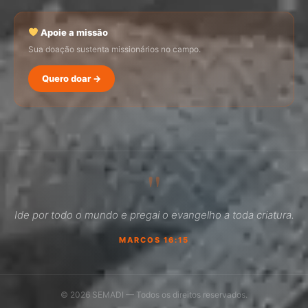
Apoie a missão
Sua doação sustenta missionários no campo.
Quero doar →
SEMADI
Normalmente responde em minutos
"
06:18
Ide por todo o mundo e pregai o evangelho a toda criatura.
Como faço para doar?
MARCOS 16:15
Quero ser missionário
Como ser um promotor?
© 2026 SEMADI — Todos os direitos reservados.
Outro assunto