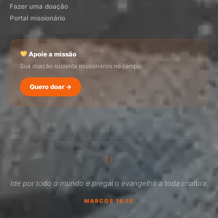
Fazer uma doação
Portal missionário
Apoie a missão
Sua doação sustenta missionários no campo.
Quero doar →
SEMADI
Normalmente responde em minutos
"
12:56
Ide por todo o mundo e pregai o evangelho a toda criatura.
Como faço para doar?
MARCOS 16:15
Quero ser missionário