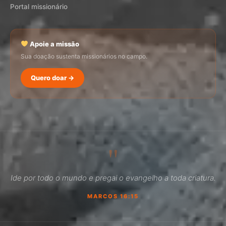
Portal missionário
Apoie a missão
Sua doação sustenta missionários no campo.
Quero doar →
SEMADI
Normalmente responde em minutos
"
12:46
Ide por todo o mundo e pregai o evangelho a toda criatura.
Como faço para doar?
MARCOS 16:15
Quero ser missionário