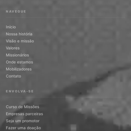
NAVEGUE
Início
Nossa história
Visão e missão
Valores
Missionários
Onde estamos
Mobilizadores
Contato
ENVOLVA-SE
Curso de Missões
Empresas parceiras
Seja um promotor
Fazer uma doação