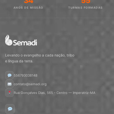
34
55
ANOS DE MISSÃO
TURMAS FORMADAS
Levando o evangelho a cada nação, tribo
e língua da terra.
556793038148
contato@semadi.org
Rua Gonçalves Dias, 565 - Centro — Imperatriz-MA