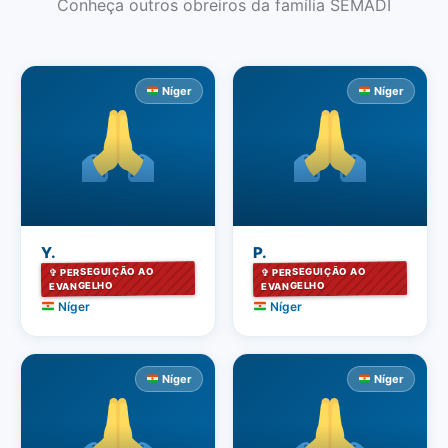
Conheça outros obreiros da família SEMADI
Níger
Níger
Y.
P.
✞ PERSEGUIÇÃO AO
✞ PERSEGUIÇÃO AO
EVANGELHO
EVANGELHO
Níger
Níger
Níger
Níger