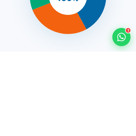
1
42%
Sem religião
27%
Catolicismo Romano
25%
Protestantismo (EKD)