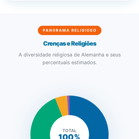
PANORAMA RELIGIOSO
Crenças e Religiões
SEMADI
Normalmente responde em minutos
A diversidade religiosa de Alemanha e seus
percentuais estimados.
00:56
Como faço para doar?
Quero ser missionário
Como ser um promotor?
Outro assunto
TOTAL
100%