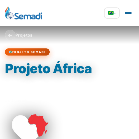
▾
←
Projetos
PROJETO SEMADI
Projeto África
Desde os anos 90 na África: mais de 50 missionários levando o
evangelho a nações marcadas pelo Islã e pelas religiões
tradicionais.