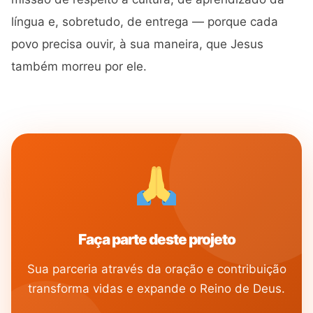
língua e, sobretudo, de entrega — porque cada
povo precisa ouvir, à sua maneira, que Jesus
também morreu por ele.
SEMADI
Normalmente responde em minutos
17:59
Como faço para doar?
Faça parte deste projeto
Quero ser missionário
Como ser um promotor?
Sua parceria através da oração e contribuição
transforma vidas e expande o Reino de Deus.
Outro assunto