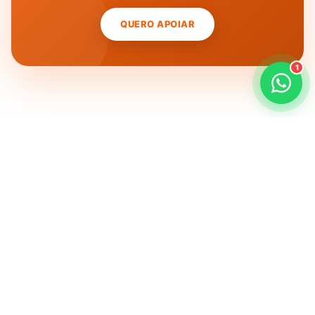
QUERO APOIAR
1
Outros Projetos
Conheça mais iniciativas da SEMADI
Projeto Resgate
Resgatando crianças da escravidão no Paquistão e no