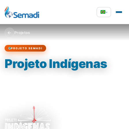
▾
←
Projetos
PROJETO SEMADI
Projeto Indígenas
Mais de 30 anos levando Cristo aos povos indígenas do Brasil,
com milhares de vidas alcançadas e igrejas plantadas em
aldeias.