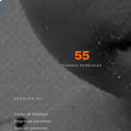
55
O
TURMAS FORMADAS
ENVOLVA-SE
Curso de Missões
Empresas parceiras
Seja um promotor