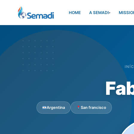
HOME
A SEMADI
MISSIO
▾
INÍ
Fab
Argentina
San francisco