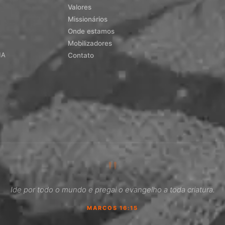
Valores
Missionários
Onde estamos
Mobilizadores
MA
Contato
"
Ide por todo o mundo e pregai o evangelho a toda criatura.
MARCOS 16:15