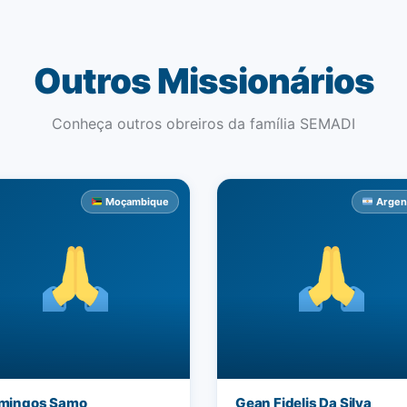
Outros Missionários
Conheça outros obreiros da família SEMADI
Moçambique
Argen
mingos Samo
Gean Fidelis Da Silva