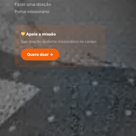
Fazer uma doação
Portal missionário
Apoie a missão
Sua doação sustenta missionários no campo.
SEMADI
Quero doar →
Normalmente responde em minutos
22:49
Como faço para doar?
Quero ser missionário
Como ser um promotor?
Outro assunto