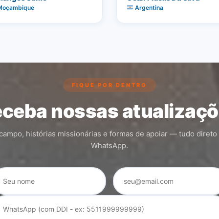
oçambique
Argentina
FIQUE POR DENTRO
ceba nossas atualizaç
ampo, histórias missionárias e formas de apoiar — tudo direto
WhatsApp.