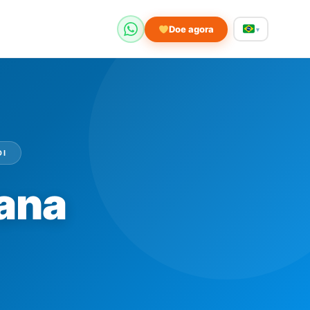
Doe agora
▾
DI
vana