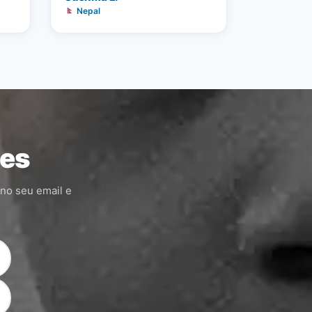
Nepal
ões
 no seu email e