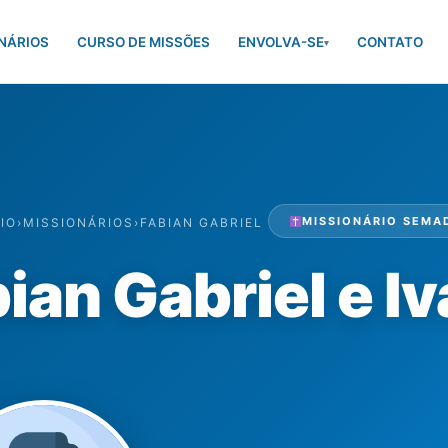
NÁRIOS
CURSO DE MISSÕES
ENVOLVA-SE
CONTATO
▾
MISSIONÁRIO SEMA
CIO
›
MISSIONÁRIOS
›
FABIAN GABRIEL
ian Gabriel e I