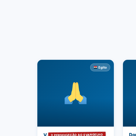
Egito
Do
V.
✞ PERSEGUIÇÃO AO EVANGELHO