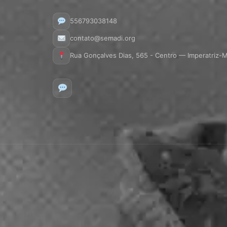
556793038148
contato@semadi.org
Rua Gonçalves Dias, 565 - Centro — Imperatriz-