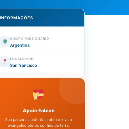
INFORMAÇÕES
CAMPO MISSIONÁRIO
Argentina
LOCALIDADE
San francisco
Apoie Fabian
Sua parceria sustenta a obra e leva o
evangelho até os confins da terra.