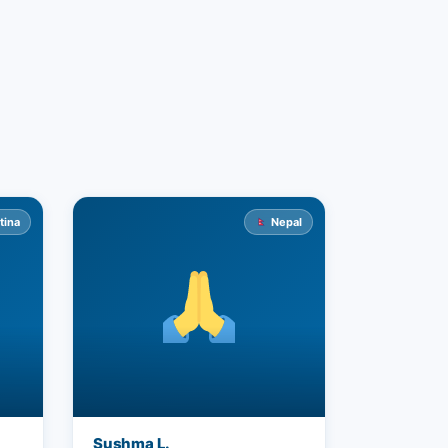
tina
Nepal
Sushma L.