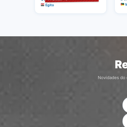
M
Egito
Re
Novidades do c