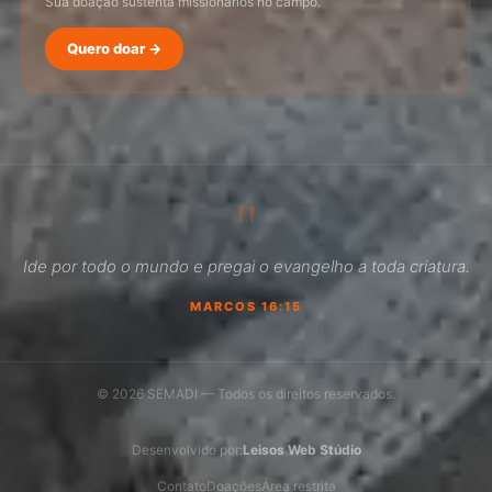
Sua doação sustenta missionários no campo.
Quero doar →
SEMADI
Normalmente responde em minutos
"
17:23
Ide por todo o mundo e pregai o evangelho a toda criatura.
Como faço para doar?
MARCOS 16:15
Quero ser missionário
Como ser um promotor?
© 2026 SEMADI — Todos os direitos reservados.
Outro assunto
Desenvolvido por:
Leisos Web Stúdio
Contato
Doações
Área restrita