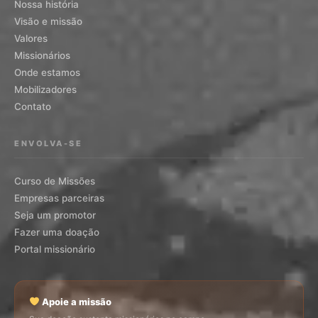
Nossa história
Visão e missão
Valores
Missionários
Onde estamos
Mobilizadores
Contato
ENVOLVA-SE
Curso de Missões
Empresas parceiras
Seja um promotor
Fazer uma doação
Portal missionário
Apoie a missão