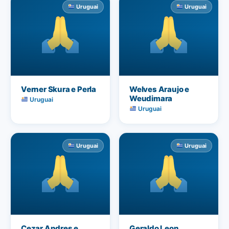
Uruguai
Uruguai
Verner Skura e Perla
Welves Araujo e
Weudimara
Uruguai
Uruguai
Uruguai
Uruguai
Cezar Andres e
Geraldo Leon