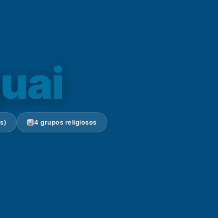
uai
s)
4 grupos religiosos