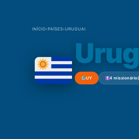
INÍCIO
›
PAÍSES
›
URUGUAI
Urug
UY
4 missionário(