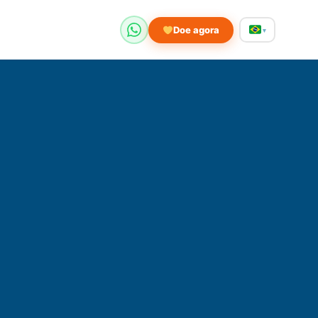
Doe agora
▾