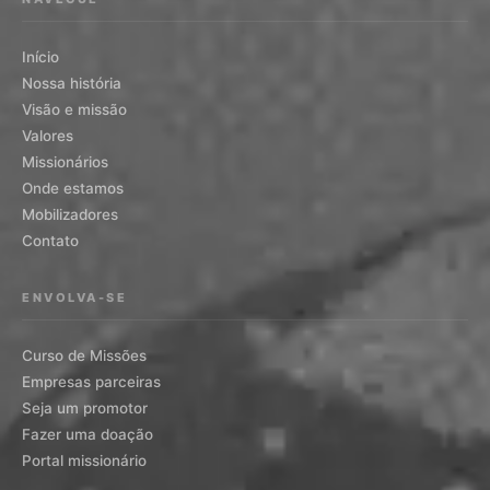
Início
Nossa história
Visão e missão
Valores
Missionários
Onde estamos
Mobilizadores
Contato
ENVOLVA-SE
Curso de Missões
Empresas parceiras
Seja um promotor
Fazer uma doação
Portal missionário