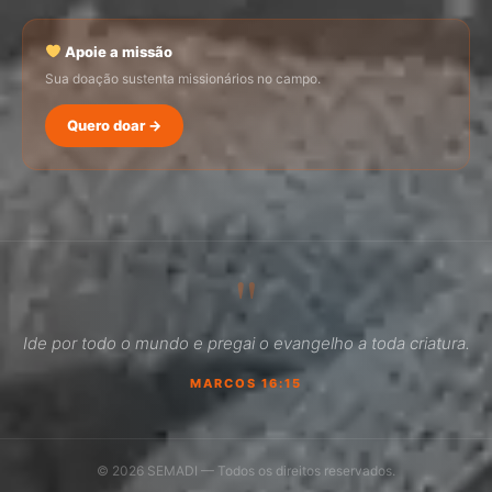
Apoie a missão
Sua doação sustenta missionários no campo.
Quero doar →
SEMADI
Normalmente responde em minutos
"
12:25
Ide por todo o mundo e pregai o evangelho a toda criatura.
Como faço para doar?
MARCOS 16:15
Quero ser missionário
Como ser um promotor?
© 2026 SEMADI — Todos os direitos reservados.
Outro assunto