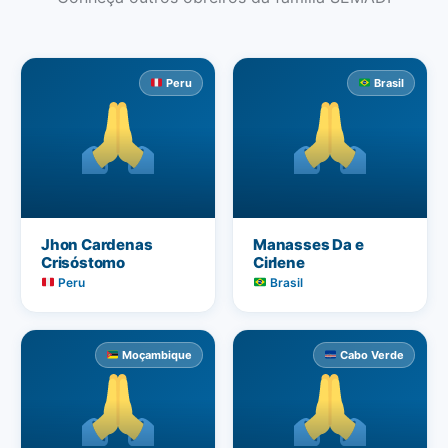
Peru
Brasil
Jhon Cardenas
Manasses Da e
Crisóstomo
Cirlene
Peru
Brasil
Moçambique
Cabo Verde