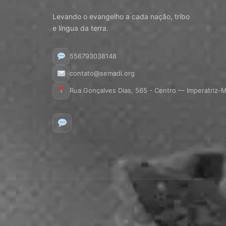
Levando o evangelho a cada nação, tribo
e língua da terra.
556793038148
contato@semadi.org
Rua Gonçalves Dias, 565 - Centro — Imperatriz-