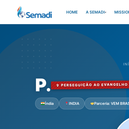
HOME
A SEMADI
MISSIO
▾
IN
P.
✞ PERSEGUIÇÃO AO EVANGELHO
Índia
INDIA
Parceria: VEM BRA