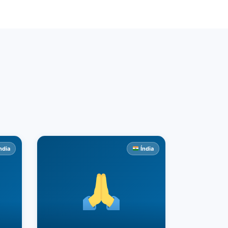
ndia
Índia