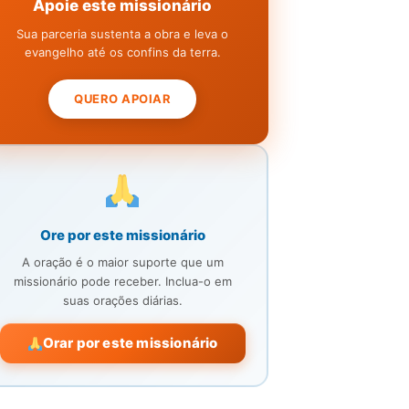
Apoie este missionário
Sua parceria sustenta a obra e leva o
evangelho até os confins da terra.
QUERO APOIAR
Ore por este missionário
A oração é o maior suporte que um
missionário pode receber. Inclua-o em
suas orações diárias.
Orar por este missionário