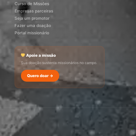
Curso de Missões
Empresas parceiras
Seja um promotor
Fazer uma doação
Portal missionário
Apoie a missão
Sua doação sustenta missionários no campo.
SEMADI
Quero doar →
Normalmente responde em minutos
14:13
Como faço para doar?
Quero ser missionário