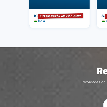
K.
S.
✞ PERSEGUIÇÃO AO EVANGELHO
Índia
Í
Re
Novidades do c