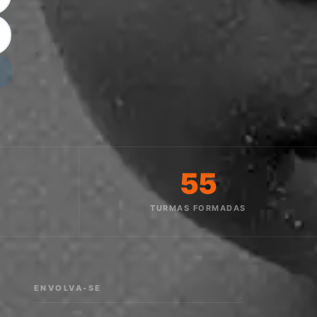
55
O
TURMAS FORMADAS
ENVOLVA-SE