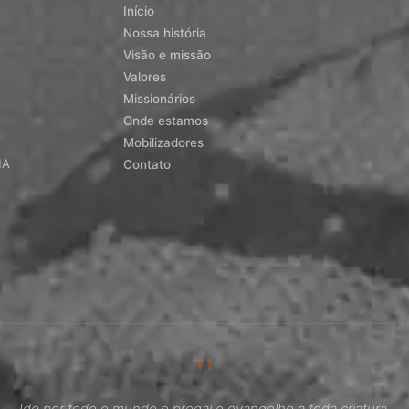
Início
Nossa história
Visão e missão
Valores
Missionários
Onde estamos
Mobilizadores
MA
Contato
"
Ide por todo o mundo e pregai o evangelho a toda criatura.