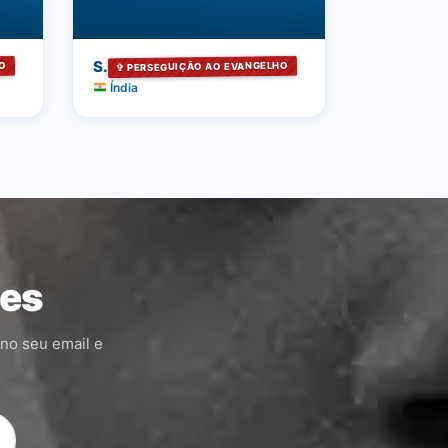
S.
O
✞ PERSEGUIÇÃO AO EVANGELHO
Índia
ões
 no seu email e