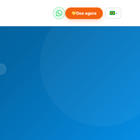
Doe agora
▾