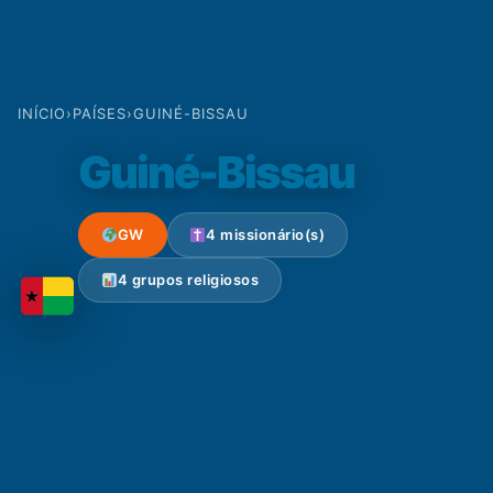
INÍCIO
›
PAÍSES
›
GUINÉ-BISSAU
Guiné-Bissau
GW
4 missionário(s)
4 grupos religiosos