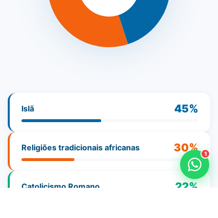
09:04
Como faço para doar?
Quero ser missionário
Como ser um promotor?
Outro assunto
45%
Islã
30%
Religiões tradicionais africanas
1
22%
Catolicismo Romano