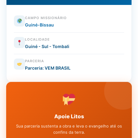
CAMPO MISSIONÁRIO
Guiné-Bissau
LOCALIDADE
Guiné - Sul - Tombali
PARCERIA
Parceria: VEM BRASIL
Apoie Litos
Sua parceria sustenta a obra e leva o evangelho até os
confins da terra.