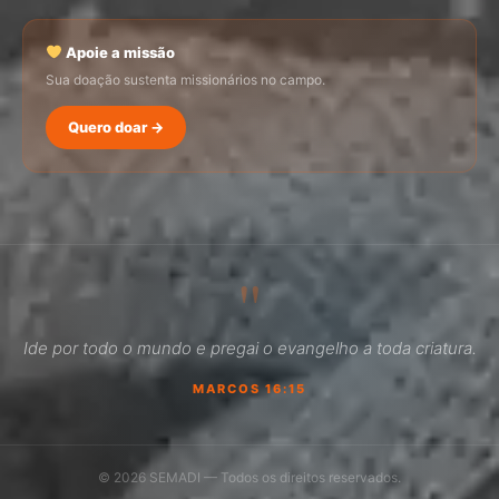
Apoie a missão
Sua doação sustenta missionários no campo.
Quero doar →
SEMADI
Normalmente responde em minutos
"
04:16
Ide por todo o mundo e pregai o evangelho a toda criatura.
Como faço para doar?
MARCOS 16:15
Quero ser missionário
Como ser um promotor?
© 2026 SEMADI — Todos os direitos reservados.
Outro assunto