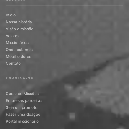
Início
Nossa história
Visão e missão
Valores
Missionários
Onde estamos
Mobilizadores
Contato
ENVOLVA-SE
Curso de Missões
Empresas parceiras
Seja um promotor
Fazer uma doação
Portal missionário