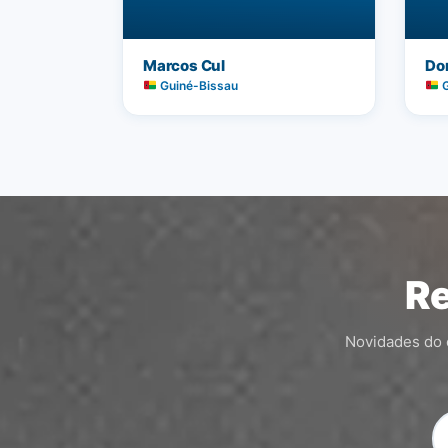
Marcos Cul
Do
Guiné-Bissau
G
Re
Novidades do c