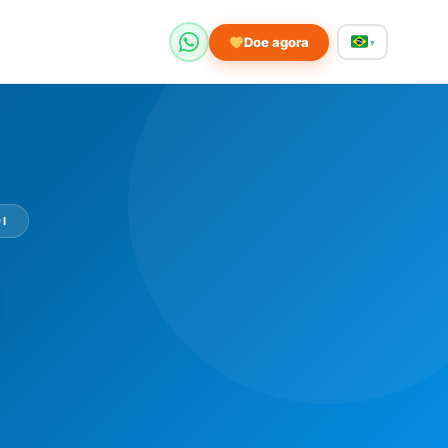
Doe agora
▾
I