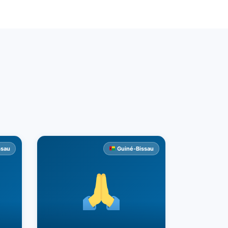
ssau
Guiné-Bissau