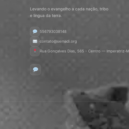
Levando o evangelho a cada nação, tribo
e língua da terra.
556793038148
contato@semadi.org
Rua Gonçalves Dias, 565 - Centro — Imperatriz-