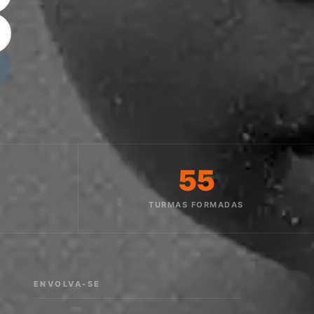
55
O
TURMAS FORMADAS
ENVOLVA-SE