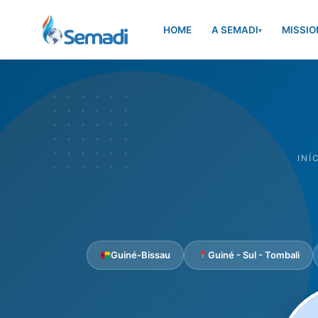
HOME
A SEMADI
MISSIO
▾
INÍ
Guiné-Bissau
Guiné - Sul - Tombali