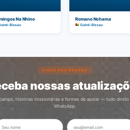
mingos Na Nhino
Romano Nchama
uiné-Bissau
Guiné-Bissau
FIQUE POR DENTRO
ceba nossas atualizaç
ampo, histórias missionárias e formas de apoiar — tudo direto
WhatsApp.