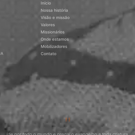
Início
Nossa história
Visão e missão
Valores
Missionários
Onde estamos
Mobilizadores
MA
Contato
"
Ide por todo o mundo e pregai o evangelho a toda criatura.