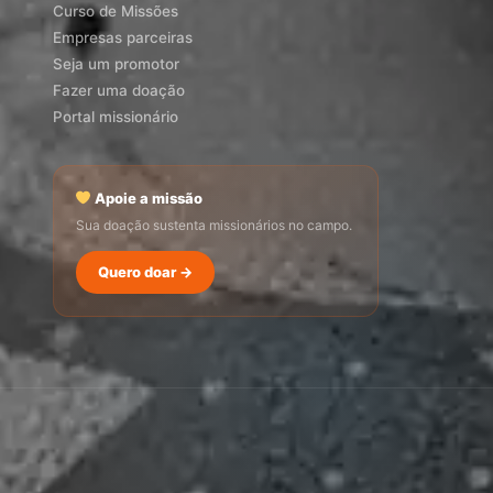
Curso de Missões
Empresas parceiras
Seja um promotor
Fazer uma doação
Portal missionário
Apoie a missão
Sua doação sustenta missionários no campo.
SEMADI
Quero doar →
Normalmente responde em minutos
19:59
Como faço para doar?
Quero ser missionário