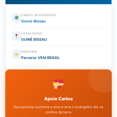
CAMPO MISSIONÁRIO
Guiné-Bissau
LOCALIDADE
GUINÉ BISSAU
PARCERIA
Parceria: VEM BRASIL
Apoie Carlos
Sua parceria sustenta a obra e leva o evangelho até os
confins da terra.