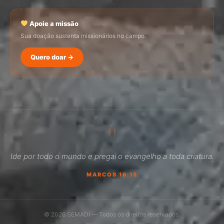
Apoie a missão
Sua doação sustenta missionários no campo.
Quero doar →
SEMADI
Normalmente responde em minutos
"
20:24
Ide por todo o mundo e pregai o evangelho a toda criatura.
Como faço para doar?
MARCOS 16:15
Quero ser missionário
Como ser um promotor?
© 2026 SEMADI — Todos os direitos reservados.
Outro assunto