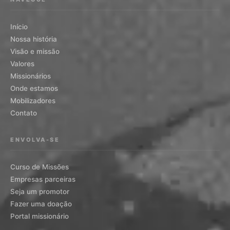
Início
Nossa história
Visão e missão
Valores
Missionários
Onde estamos
Mobilizadores
Contato
ENVOLVA-SE
Curso de Missões
Empresas parceiras
Seja um promotor
Fazer uma doação
Portal missionário