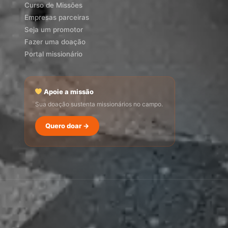
Curso de Missões
Empresas parceiras
Seja um promotor
Fazer uma doação
Portal missionário
Apoie a missão
Sua doação sustenta missionários no campo.
SEMADI
Quero doar →
Normalmente responde em minutos
22:41
Como faço para doar?
Quero ser missionário