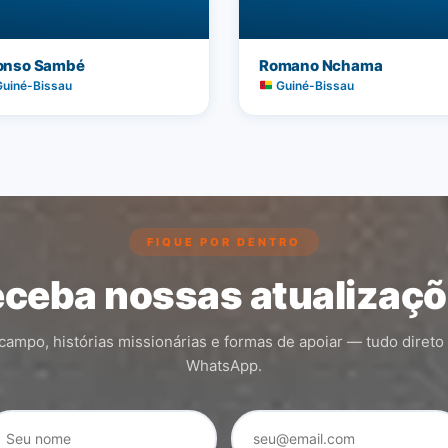
onso Sambé
Romano Nchama
uiné-Bissau
Guiné-Bissau
FIQUE POR DENTRO
ceba nossas atualizaç
ampo, histórias missionárias e formas de apoiar — tudo direto
WhatsApp.