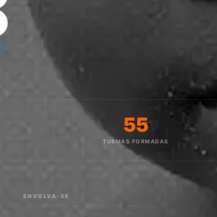
55
O
TURMAS FORMADAS
ENVOLVA-SE