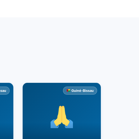
ssau
Guiné-Bissau