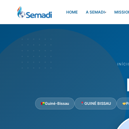
HOME
A SEMADI
MISSIO
▾
INÍCI
Guiné-Bissau
GUINÉ BISSAU
P