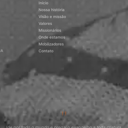
Início
Nossa história
Visão e missão
Valores
Missionários
Onde estamos
Mobilizadores
MA
Contato
"
Ide por todo o mundo e pregai o evangelho a toda criatura.