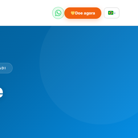
Doe agora
▾
ADI
e