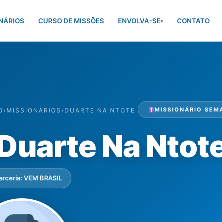
NÁRIOS
CURSO DE MISSÕES
ENVOLVA-SE
CONTATO
▾
MISSIONÁRIO SEM
O
›
MISSIONÁRIOS
›
DUARTE NA NTOTE
Duarte Na Ntot
arceria: VEM BRASIL