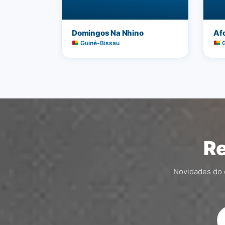
Domingos Na Nhino
Af
Guiné-Bissau
G
Re
Novidades do c