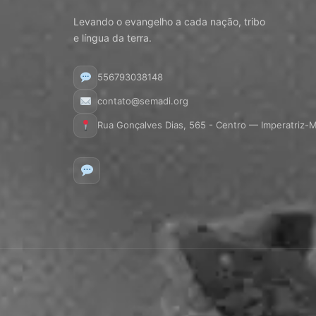
Levando o evangelho a cada nação, tribo
e língua da terra.
556793038148
contato@semadi.org
Rua Gonçalves Dias, 565 - Centro — Imperatriz-